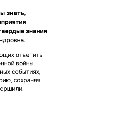
ы знать,
оприятия
твердые знания
андровна.
ающих ответить
нной войны,
ных событиях,
рию, сохраняя
вершили.