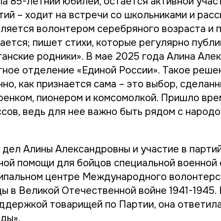
ла 85-летний юбилей, остается активной учас
ий – ходит на встречи со школьниками и расс
вляется волонтером серебряного возраста и п
дается; пишет стихи, которые регулярно публ
ганские родники». В мае 2025 года Алина Але
тное отделение «Единой России». Такое реше
но, как признается сама – это выбор, сделан
ренком, пионером и комсомолкой. Пришло вре
сов, ведь для нее важно быть рядом с народо
е дел Алины Александровны и участие в парти
ной помощи для бойцов специальной военной 
ипальном центре Международного волонтерс
ы в Великой Отечественной войне 1941-1945. Н
ддержкой товарищей по Партии, она ответила
ды».