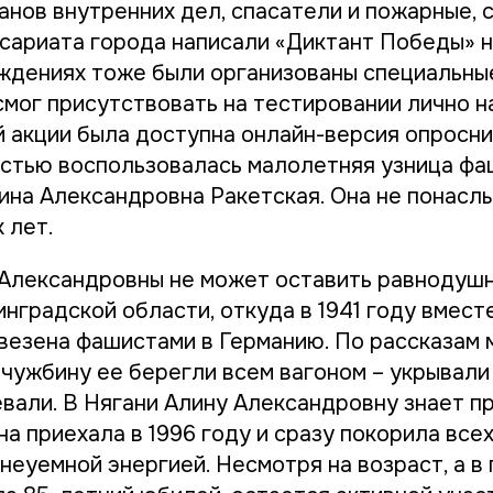
анов внутренних дел, спасатели и пожарные, 
сариата города написали «Диктант Победы» н
еждениях тоже были организованы специальны
 смог присутствовать на тестировании лично н
акции была доступна онлайн-версия опросни
стью воспользовалась малолетняя узница фа
ина Александровна Ракетская. Она не понасл
 лет.
Александровны не может оставить равнодушн
нградской области, откуда в 1941 году вместе
везена фашистами в Германию. По рассказам 
 чужбину ее берегли всем вагоном – укрывали
евали. В Нягани Алину Александровну знает п
а приехала в 1996 году и сразу покорила все
неуемной энергией. Несмотря на возраст, а в