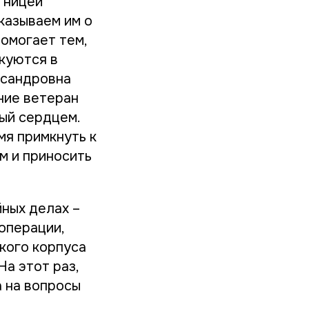
тницей
казываем им о
омогает тем,
икуются в
ксандровна
ние ветеран
ный сердцем.
мя примкнуть к
м и приносить
йных делах –
операции,
кого корпуса
а этот раз,
 на вопросы