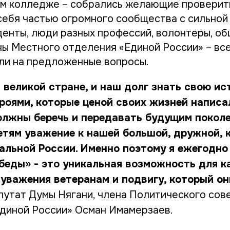
м колледже – собрались желающие проверить
себя частью огромного сообщества с сильной
денты, люди разных профессий, волонтеры, об
ны Местного отделения «Единой России» – вс
ли на предложенные вопросы.
 великой стране, и наш долг знать свою ис
роями, которые ценой своих жизней написал
олжны беречь и передавать будущим поколе
етям уважение к нашей большой, дружной, 
альной России. Именно поэтому я ежегодно
беды» - это уникальная возможность для к
 уважения ветеранам и подвигу, который о
путат Думы Нягани, члена Политического сов
диной России» Осман Имамерзаев.