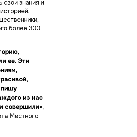
 свои знания и
 историей.
щественники,
его более 300
торию,
и ее. Эти
ниям,
красивой,
 пишу
аждого из нас
ни совершили»
, -
ета Местного