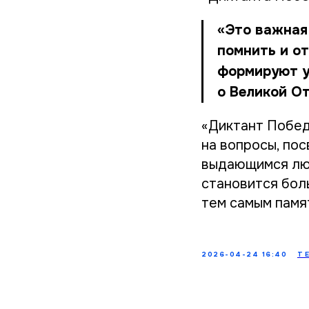
«Это важная
помнить и о
формируют у
о Великой О
«Диктант Побед
на вопросы, по
выдающимся люд
становится боль
тем самым памят
2026-04-24 16:40
Т