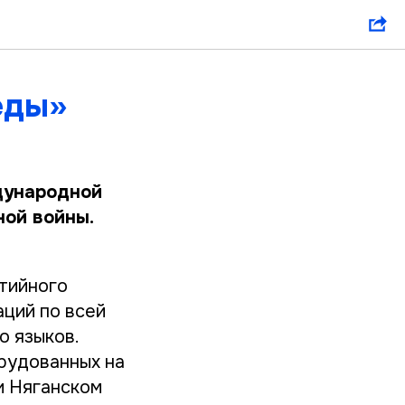
еды»
дународной
ной войны.
тийного
аций по всей
о языков.
орудованных на
и Няганском