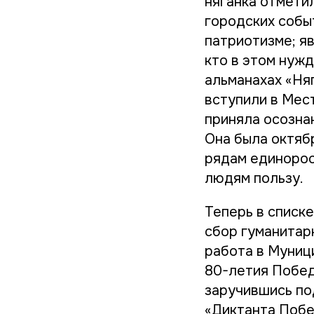
няганка отмети
городских событ
патриотизме; я
кто в этом нуж
альманахах «Ня
вступили в Мес
приняла осознан
Она была октяб
рядам единорос
людям пользу.
Теперь в списк
сбор гуманитар
работа в Муниц
80-летия Побед
заручившись по
«Диктанта Побе