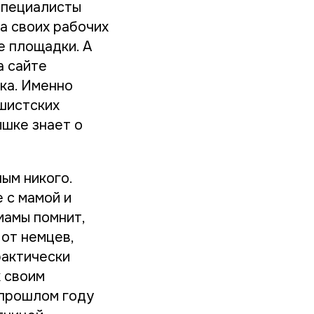
специалисты
а своих рабочих
е площадки. А
а сайте
ка. Именно
шистских
ышке знает о
ым никого.
 с мамой и
мамы помнит,
 от немцев,
рактически
х своим
 прошлом году