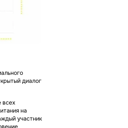
иального
ткрытый диалог
е всех
итания на
аждый участник
овение.