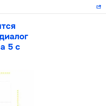
ский
ится
диалог
а 5 с