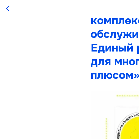
22 апрел
комплек
обслужи
Единый 
для мно
плюсом»