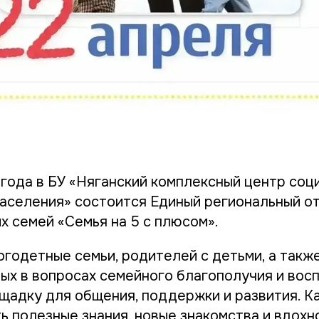
 года в БУ «Няганский комплексный центр соц
аселения» состоится Единый региональный о
х семей «Семья на 5 с плюсом».
годетные семьи, родителей с детьми, а такж
ых в вопросах семейного благополучия и восп
щадку для общения, поддержки и развития. К
ь полезные знания, новые знакомства и вдохн