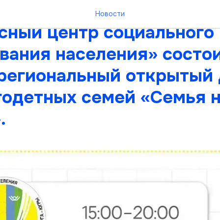
я 2026 года в БУ «Няган
Новости
сный центр социального
вания населения» состо
региональный открытый 
годетных семей «Семья н
.