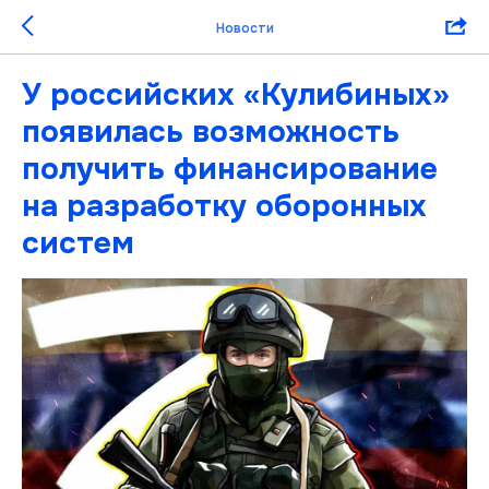
Новости
У российских «Кулибиных»
появилась возможность
получить финансирование
на разработку оборонных
систем