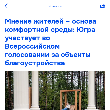
Новости
Мнение жителей – основа
комфортной среды: Югра
участвует во
Всероссийском
голосовании за объекты
благоустройства