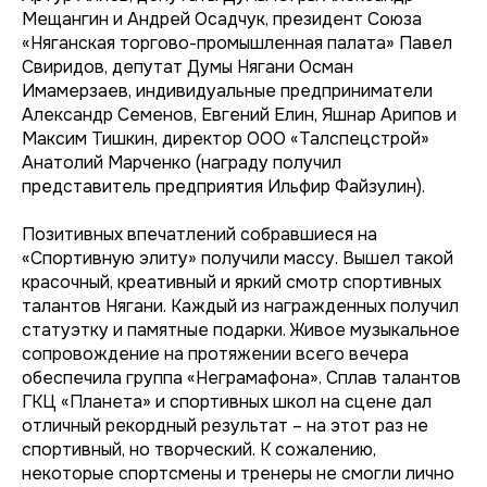
Мещангин и Андрей Осадчук, президент Союза
«Няганская торгово-промышленная палата» Павел
Свиридов, депутат Думы Нягани Осман
Имамерзаев, индивидуальные предприниматели
Александр Семенов, Евгений Елин, Яшнар Арипов и
Максим Тишкин, директор ООО «Талспецстрой»
Анатолий Марченко (награду получил
представитель предприятия Ильфир Файзулин).
Позитивных впечатлений собравшиеся на
«Спортивную элиту» получили массу. Вышел такой
красочный, креативный и яркий смотр спортивных
талантов Нягани. Каждый из награжденных получил
статуэтку и памятные подарки. Живое музыкальное
сопровождение на протяжении всего вечера
обеспечила группа «Неграмафона». Сплав талантов
ГКЦ «Планета» и спортивных школ на сцене дал
отличный рекордный результат – на этот раз не
спортивный, но творческий. К сожалению,
некоторые спортсмены и тренеры не смогли лично