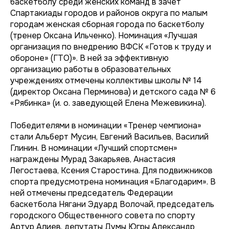
баскетболу среди женских команд в зачет
Спартакиады городов и районов округа по малым
городам женская сборная города по баскетболу
(тренер Оксана Ильченко). Номинация «Лучшая
организация по внедрению ВФСК «Готов к труду и
обороне» (ГТО)». В ней за эффективную
организацию работы в образовательных
учреждениях отмечены коллективы школы № 14
(директор Оксана Перминова) и детского сада № 6
«Рябинка» (и. о. заведующей Елена Межевикина).
Победителями в номинации «Тренер чемпиона»
стали Альберт Мусин, Евгений Васильев, Василий
Глинин. В номинации «Лучший спортсмен»
награждены Мурад Закарьяев, Анастасия
Легостаева, Ксения Старостина. Для подвижников
спорта предусмотрена номинация «Благодарим». В
ней отмечены председатель Федерации
баскетбола Нягани Эдуард Волочай, председатель
городского Общественного совета по спорту
Артур Алиев, депутаты Думы Югры Александр