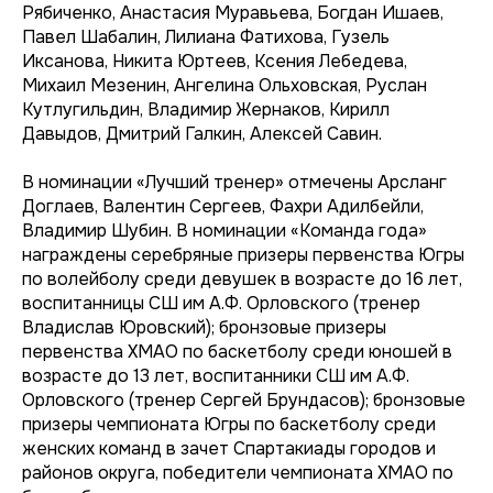
Рябиченко, Анастасия Муравьева, Богдан Ишаев,
Павел Шабалин, Лилиана Фатихова, Гузель
Иксанова, Никита Юртеев, Ксения Лебедева,
Михаил Мезенин, Ангелина Ольховская, Руслан
Кутлугильдин, Владимир Жернаков, Кирилл
Давыдов, Дмитрий Галкин, Алексей Савин.
В номинации «Лучший тренер» отмечены Арсланг
Доглаев, Валентин Сергеев, Фахри Адилбейли,
Владимир Шубин. В номинации «Команда года»
награждены серебряные призеры первенства Югры
по волейболу среди девушек в возрасте до 16 лет,
воспитанницы СШ им А.Ф. Орловского (тренер
Владислав Юровский); бронзовые призеры
первенства ХМАО по баскетболу среди юношей в
возрасте до 13 лет, воспитанники СШ им А.Ф.
Орловского (тренер Сергей Брундасов); бронзовые
призеры чемпионата Югры по баскетболу среди
женских команд в зачет Спартакиады городов и
районов округа, победители чемпионата ХМАО по