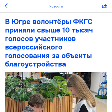
Новости
В Югре волонтёры ФКГС
приняли свыше 10 тысяч
голосов участников
всероссийского
голосования за объекты
благоустройства