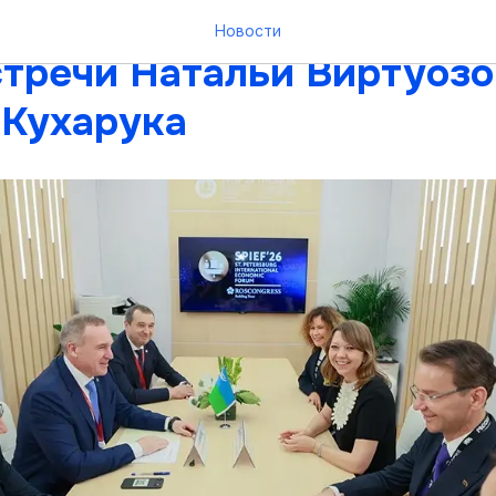
е филиала в Югре стало 
Новости
стречи Натальи Виртуозо
 Кухарука