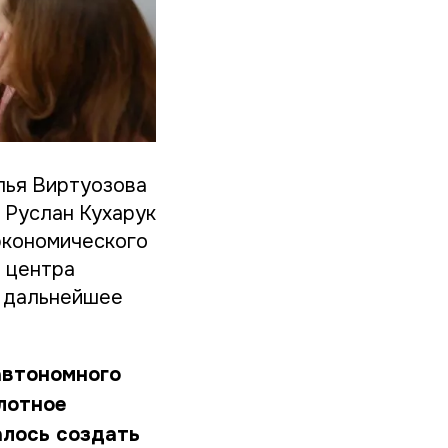
лья Виртуозова
 Руслан Кухарук
экономического
 центра
и дальнейшее
автономного
лотное
алось создать