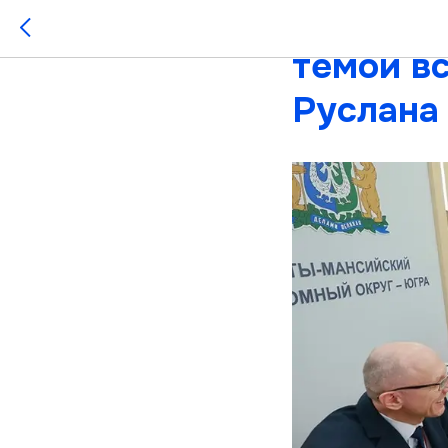
Развити
темой в
Руслана