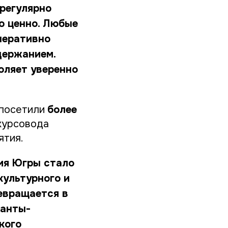
 регулярно
о ценно. Любые
перативно
держанием.
оляет уверенно
 посетили
более
курсовода
ятия.
тия Югры стало
культурного и
евращается в
Ханты-
кого