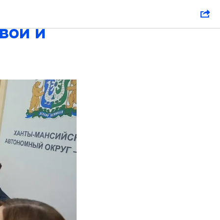
главной
вой и