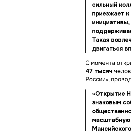
сильный кол
приезжает к
инициативы,
поддерживае
Такая вовле
двигаться в
С момента откр
47 тысяч
челов
России», прово
«Открытие Н
знаковым со
общественно
масштабную 
Мансийского 