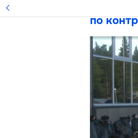
Югорчан
по конт