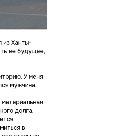
л из Ханты-
ить ее будущее,
иторию. У меня
ился мужчина.
и материальная
кого долга.
ается
миться в