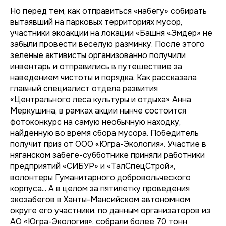
Но перед тем, как отправиться «набегу» собирать
вытаявший на парковых территориях мусор,
участники экоакции на локации «Башня «Эмдер» не
забыли провести веселую разминку. После этого
зеленые активисты организованно получили
инвентарь и отправились в путешествие за
наведением чистоты и порядка. Как рассказала
главный специалист отдела развития
«Центрального леса культуры и отдыха» Анна
Меркушина, в рамках акции нынче состоится
фотоконкурс на самую необычную находку,
найденную во время сбора мусора. Победитель
получит приз от ООО «Югра-Экология». Участие в
няганском забеге-субботнике приняли работники
предприятий «СИБУР» и «ТалСпецСтрой»,
волонтеры Гуманитарного добровольческого
корпуса... А в целом за пятилетку проведения
экозабегов в Ханты-Мансийском автономном
округе его участники, по данным организаторов из
АО «Югра-Экология», собрали более 70 тонн