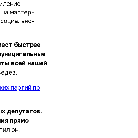
силение
 на мастер-
 социально-
мест быстрее
 муниципальные
нты всей нашей
ведев.
ких партий по
х депутатов.
ния прямо
етил он.