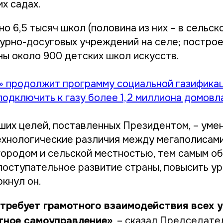
их садах.
 6,5 тысяч школ (половина из них – в сельск
ьтурно-досуговых учреждений на селе; постро
ы около 900 детских школ искусств.
» продолжит программу социальной газификац
подключить к газу более 1,2 миллиона домов
ших целей, поставленных Президентом, – уме
ехнологические различия между мегаполисам
городом и сельской местностью, тем самым о
поступательное развитие страны, повысить ур
кнул он.
 требует грамотного взаимодействия всех у
тное самоуправление»
, – сказал Председате