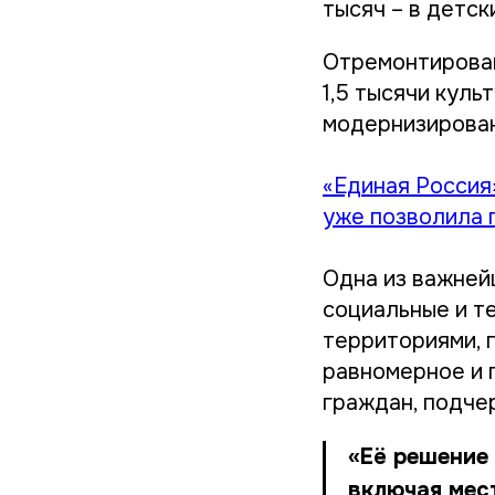
тысяч – в детск
Отремонтировано
1,5 тысячи кул
модернизирован
«Единая Россия
уже позволила 
Одна из важней
социальные и т
территориями, 
равномерное и 
граждан, подчер
«Её решение
включая мес