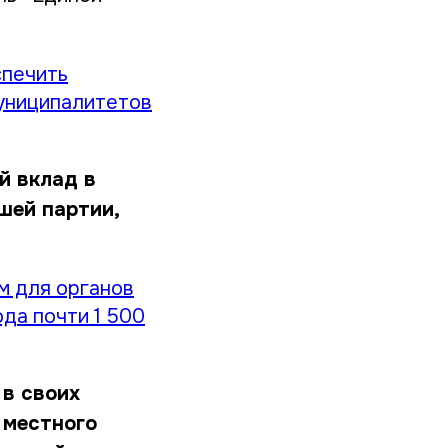
спечить
муниципалитетов
й вклад в
шей партии,
м для органов
да почти 1 500
 в своих
 местного