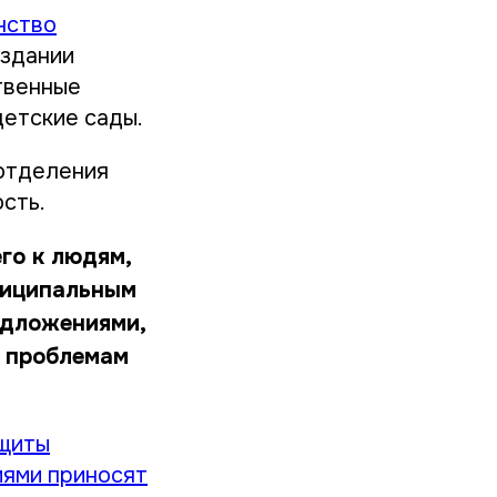
нство
оздании
твенные
детские сады.
отделения
сть.
го к людям,
униципальным
едложениями,
м проблемам
ащиты
иями приносят