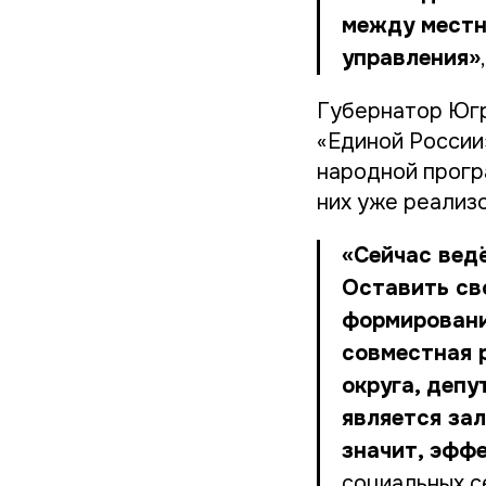
между местн
управления»
Губернатор Югр
«Единой России
народной прогр
них уже реализо
«Сейчас вед
Оставить св
формировани
совместная 
округа, депу
является зал
значит, эфф
социальных с