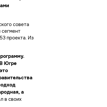
нами
ского совета
й сегмент
53 проекта. Из
рограмму.
 В Югре
это
равительства
подход
ародная, а
ал в своих