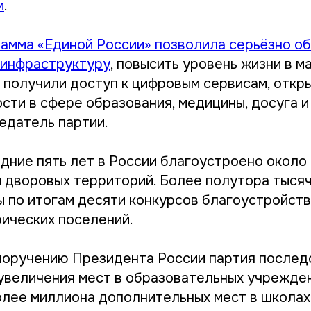
м
.
амма «Единой России» позволила серьёзно о
 инфраструктуру
, повысить уровень жизни в м
и получили доступ к цифровым сервисам, откр
сти в сфере образования, медицины, досуга и
датель партии.
едние пять лет в России благоустроено около
 дворовых территорий. Более полутора тыся
ы по итогам десяти конкурсов благоустройст
рических поселений.
 поручению Президента России партия после
увеличения мест в образовательных учрежден
олее миллиона дополнительных мест в школах