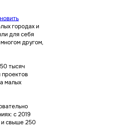
бновить
алых городах и
ыли для себя
 многом другом,
 50 тысяч
ч проектов
ва малых
довательно
иях: с 2019
 и свыше 250