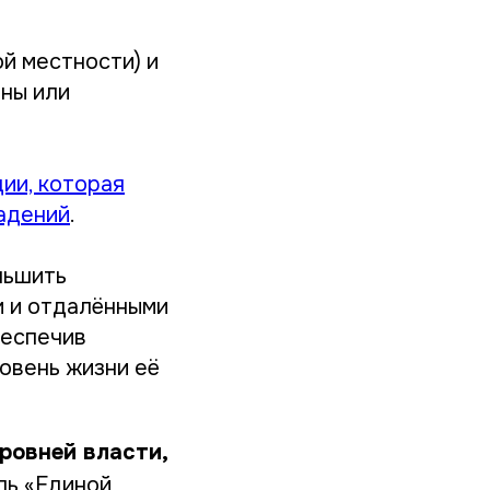
ой местности) и
ены или
ии, которая
ладений
.
ньшить
и и отдалёнными
беспечив
овень жизни её
ровней власти,
ль «Единой