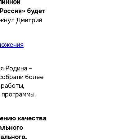
длинной
 Россия» будет
еркнул Дмитрий
ложения
я Родина –
 собрали более
 работы,
 программы,
ению качества
ального
ального,