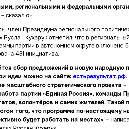
ыми, региональными и федеральными орга
, – сказал он.
ы, член Президиума регионального политиче
» Руслан Кухарук отметил, что в региональны
аммы партии в автономном округе включено 5
вана 431 инициатива.
ётся сбор предложений в новую народную п
ои идеи можно на сайте:
естьрезультат.рф
.
е масштабного стратегического проекта – 
работа партии «Единая Россия», команды П
татов, волонтёров и самих жителей. Такой 
огом того, что программа по-настоящему н
ективно будет работать на местах»
, – напис
етях Руслан Кухарук.