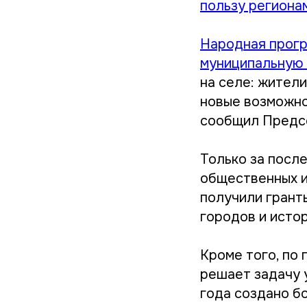
пользу региона
Народная прогр
муниципальную
на селе: жител
новые возможно
сообщил Предсе
Только за посл
общественных и
получили грант
городов и исто
Кроме того, по
решает задачу 
года создано б