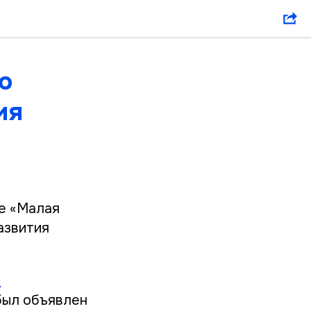
ю
ия
е «Малая
азвития
е
был объявлен