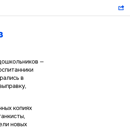
в
 дошкольников —
оспитанники
рались в
выправку,
чных копиях
танкисты,
ели новых