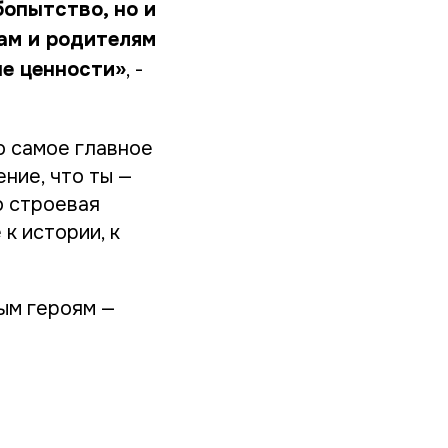
бопытство, но и
ам и родителям
ые ценности»
, -
о самое главное
ние, что ты —
о строевая
к истории, к
ым героям —