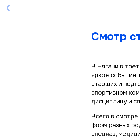
Смотр с
В Нягани в тре
яркое событие,
старших и подг
спортивном ком
дисциплину и с
Всего в смотре 
форм разных род
спецназ, медиц