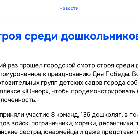
Новости
троя среди дошкольнико
тий раз прошел городской смотр строя среди
 приуроченное к празднованию Дня Победы. В
отовительных групп детских садов города соб
плексе «Юниор», чтобы продемонстрировать 
плоченность.
приняли участие 8 команд, 136 дошколят, в то
ов войск: пограничники, моряки, десантники, 
инские сестры, юнармейцы и даже представит