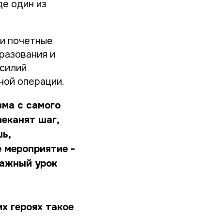
де один из
ли почетные
разования и
асилий
ной операции.
ма с самого
чеканят шаг,
шь,
 мероприятие -
важный урок
х героях такое