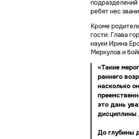
подразделений 
ребят нес звани
Кроме родителе
гости: Глава г
науки Ирина Ер
Меркулов и бой
«Такие меро
раннего возр
насколько он
преемственн
это дань ув
дисциплины 
До глубины д