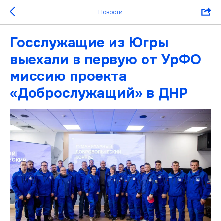
Новости
Госслужащие из Югры
выехали в первую от УрФО
миссию проекта
«Доброслужащий» в ДНР