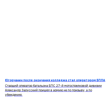
Югорчанин после окончания колледжа стал оператором БПЛА
Старший оператор батальона БПС 27-й мотострелковой дивизии
Александр Зарусский пришёл в армию не по призыву, а по
убеждению.