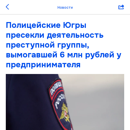
Новости
Полицейские Югры
пресекли деятельность
преступной группы,
вымогавшей 6 млн рублей у
предпринимателя