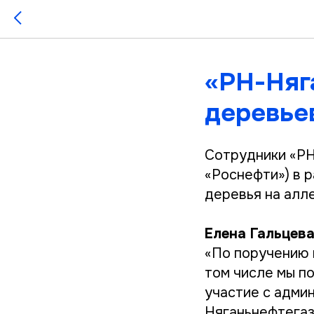
«РН-Няг
деревье
Сотрудники «РН
«Роснефти») в 
деревья на алле
Елена Гальцев
«По поручению п
том числе мы п
участие с адми
Няганьнефтегаз