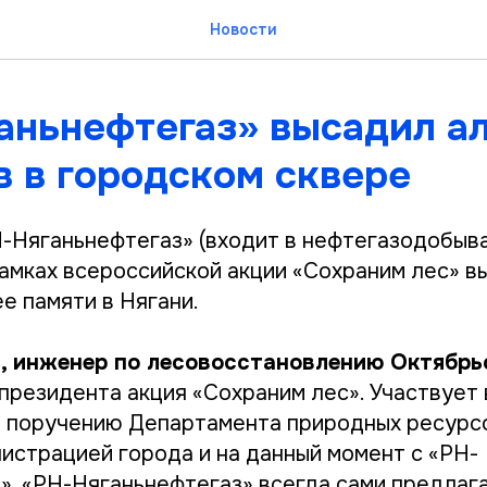
Новости
аньнефтегаз» высадил а
в в городском сквере
-Няганьнефтегаз» (входит в нефтегазодобы
рамках всероссийской акции «Сохраним лес» в
е памяти в Нягани.
а, инженер по лесовосстановлению Октябрь
резидента акция «Сохраним лес». Участвует в
о поручению Департамента природных ресурс
нистрацией города и на данный момент с «РН-
». «РН-Няганьнефтегаз» всегда сами предлаг