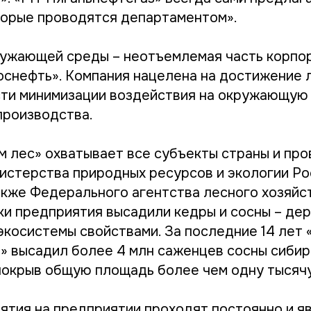
оторые проводятся департаментом».
ужающей среды – неотъемлемая часть корпо
оснефть». Компания нацелена на достижение 
сти минимизации воздействия на окружающую
производства.
м лес» охватывает все субъекты страны и про
стерства природных ресурсов и экологии Ро
акже Федерального агентства лесного хозяйст
ки предприятия высадили кедры и сосны – дер
экосистемы свойствами. За последние 14 лет 
» высадил более 4 млн саженцев сосны сибир
покрыв общую площадь более чем одну тысячу
иятия на предприятии проходят постоянно и я