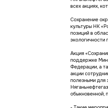
всех акциях, к
Сохранение окр
культуры НК «Р
позиций в обла
экологичности 
Акция «Сохрани
поддержке Мини
Федерации, а т
акции сотрудни
полезными для 
Няганьнефтегаз
обыкновенной, 
- Такие меропр