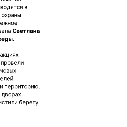
водятся в
 охраны
режное
азала
Светлана
реды.
 акциях
и провели
омовых
телей
и территорию,
о дворах
истили берегу