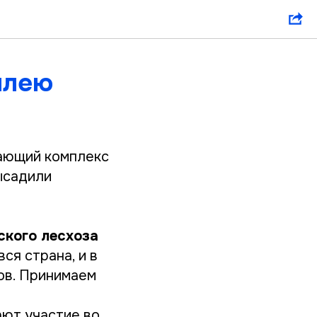
ллею
вающий комплекс
ысадили
ского лесхоза
ся страна, и в
ов. Принимаем
ают участие во