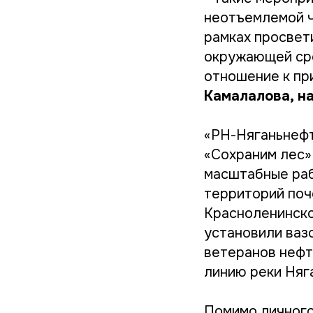
неотъемлемой ч
рамках просвет
окружающей сре
отношение к пр
Камалалова, н
«РН-Няганьнефт
«Сохраним лес»
масштабные раб
территорий поч
Красноленинско
установили ваз
ветеранов нефт
линию реки Няг
Помимо личного 