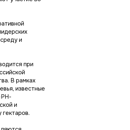
ративной
лидерских
 среду и
водится при
ссийской
ва. В рамках
евья, известные
«РН-
ской и
 гектаров.
вляются