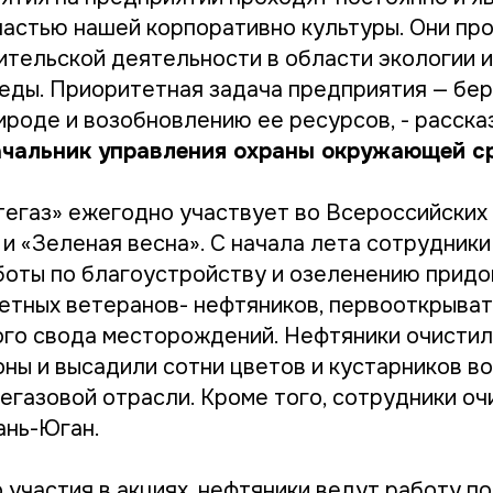
астью нашей корпоративно культуры. Они про
ительской деятельности в области экологии и
ды. Приоритетная задача предприятия — бе
ироде и возобновлению ее ресурсов, - расск
ачальник управления охраны окружающей с
егаз» ежегодно участвует во Всероссийских
 и «Зеленая весна». С начала лета сотрудник
оты по благоустройству и озеленению прид
етных ветеранов- нефтяников, первооткрыва
го свода месторождений. Нефтяники очистил
оны и высадили сотни цветов и кустарников в
егазовой отрасли. Кроме того, сотрудники оч
ань-Юган.
участия в акциях, нефтяники ведут работу по