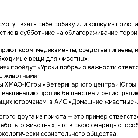
могут взять себе собаку или кошку из приюта
астие в субботнике на облагораживание терр
приют корм, медикаменты, средства гигиены, 
бходимые вещи для животных;
циях пройдут «Уроки добра» о важности ответ
с животными;
ы ХМАО-Югры «Ветеринарного центра» Югры
 вакцинацию против бешенства и регистрацию
щих югорчанам, в АИС «Домашние животные»
огого друга из приюта — это пример ответств
заботы о животных, что в свою очередь спосо
кологически сознательного общества!