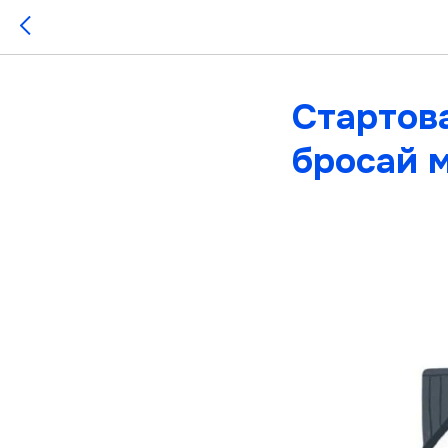
Стартов
бросай м