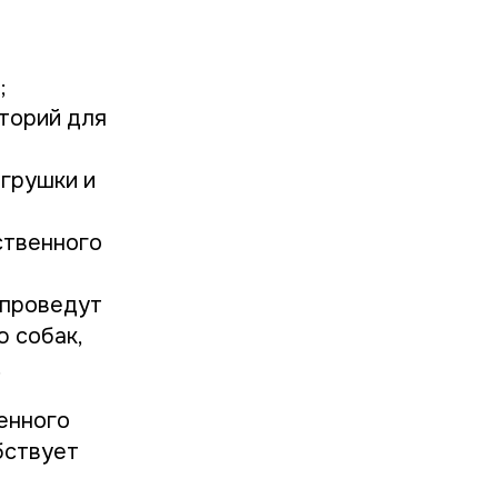
;
иторий для
игрушки и
ственного
 проведут
 собак,
.
енного
бствует