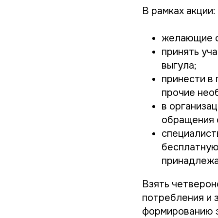
В рамках акции:
желающие с
принять уч
выгула;
принести в 
прочие нео
в организа
обращения 
специалист
бесплатную
принадлежа
Взять четверон
потребления и 
формированию э