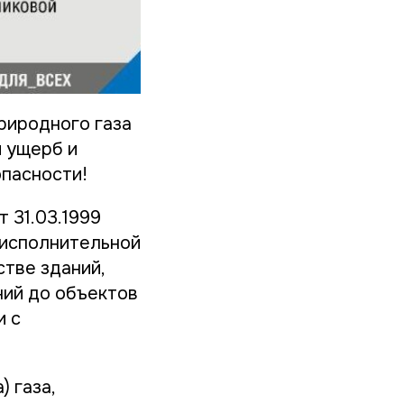
риродного газа
й ущерб и
пасности!
 31.03.1999
 исполнительной
стве зданий,
ний до объектов
и с
 газа,