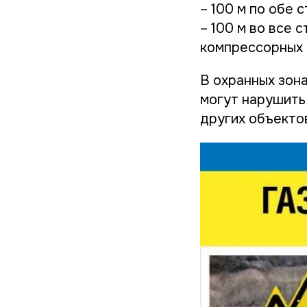
– 100 м по обе 
– 100 м во все
компрессорных 
В охранных зон
могут нарушить
других объекто