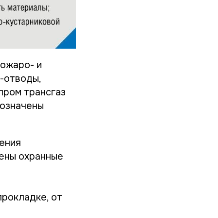
ожаро- и
-отводы,
пром трансгаз
бозначены
ения
лены охранные
прокладке, от