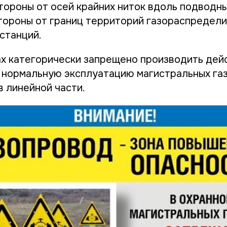
стороны от осей крайних ниток вдоль подводн
 стороны от границ территорий газораспредел
станций.
ах категорически запрещено производить дей
 нормальную эксплуатацию магистральных га
в линейной части.