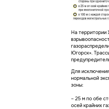
На территории 
взрывоопасност
газораспредели
Югорск»
.
Трасс
предупредитель
Для исключения
нормальной экс
зоны:
– 25 м по обе с
осей крайних г