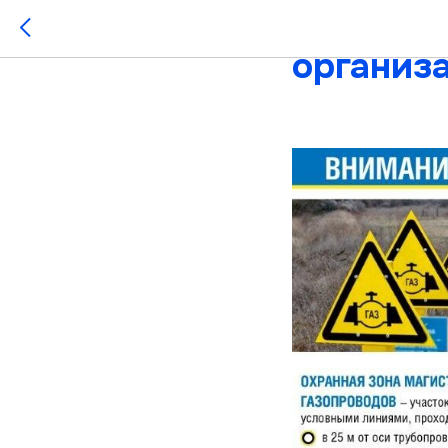
Внимани
организ