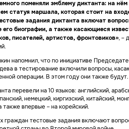
емного поменяли эмблему диктанта: на нём
сем статуя маршала, которая стоит на вход
тестовые задания диктанта включат вопрос
 его биографии, а также касающиеся изве
ков, писателей, артистов, фронтовиков»
, –
й.
кин напомнил, что по инициативе Председате
ева в тестирование включили вопросы, кас
нной операции. В этом году они также будут.
нта перевели на 10 языков: английский, арабс
панский, немецкий, киргизский, китайский, мон
а также впервые – на корейский.
х граждан тестовые задания включают вопросы
кретной страны во Второй мировой войне.