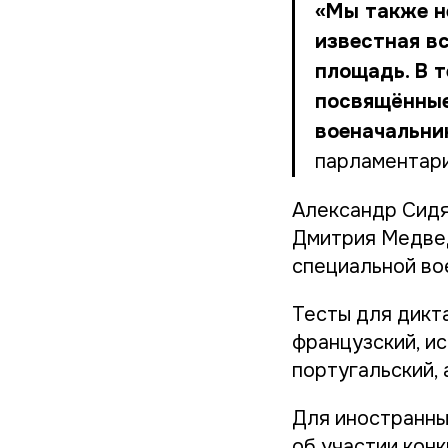
«Мы также н
известная в
площадь. В 
посвящённые
военачальни
парламентари
Александр Сидя
Дмитрия Медвед
специальной вое
Тесты для дикта
французский, ис
португальский, 
Для иностранны
об участии кон