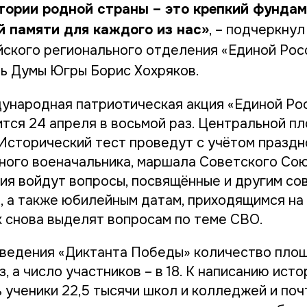
стории родной страны – это крепкий фунда
й памяти для каждого из нас»
, – подчеркну
ского регионального отделения «Единой Рос
ь Думы Югры Борис Хохряков.
ународная патриотическая акция «Единой Ро
тся 24 апреля в восьмой раз. Центральной п
Исторический тест проведут с учётом праздн
ного военачальника, маршала Советского Сою
ния войдут вопросы, посвящённые и другим со
, а также юбилейным датам, приходящимся на 
 снова выделят вопросам по теме СВО.
оведения «Диктанта Победы» количество пло
з, а число участников – в 18. К написанию ист
 ученики 22,5 тысячи школ и колледжей и поч