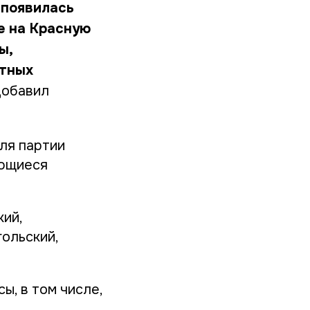
 появилась
е на Красную
ы,
стных
 добавил
ля партии
ающиеся
кий,
гольский,
, в том числе,