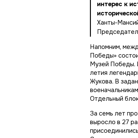
интерес к и
историческо
Ханты-Мансий
Председател
Напомним, межд
Победы» состои
Музей Победы. 
летия легендар
Жукова. В зада
военачальникам
Отдельный блок
За семь лет пр
выросло в 27 ра
присоединились