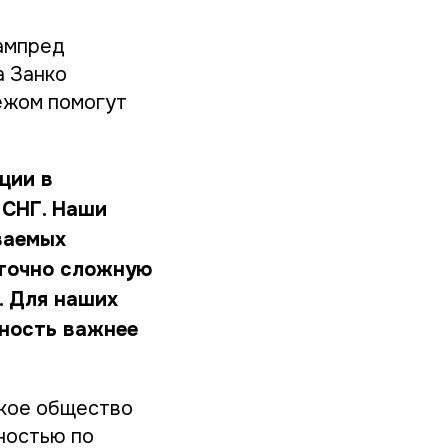
ампред
а Занко
ежом помогут
ции в
х СНГ. Наши
ваемых
аточно сложную
. Для наших
рность важнее
ское общество
ностью по