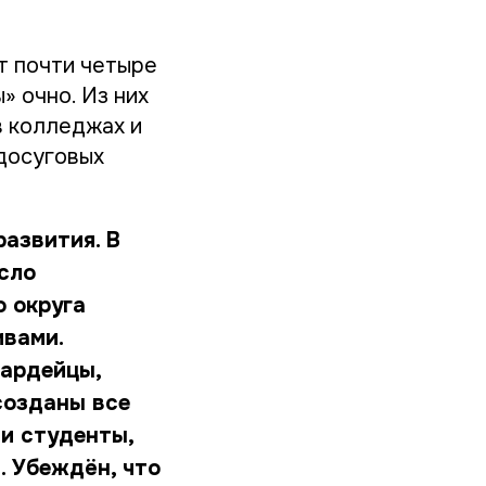
т почти четыре
» очно. Из них
в колледжах и
 досуговых
развития. В
исло
о округа
ивами.
вардейцы,
созданы все
 и студенты,
. Убеждён, что