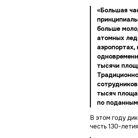
«Большая час
принципиаль
больше моло
атомных лед
аэропортах,
одновременно
тысячи площ
Традиционно
сотрудников 
тысяч площа
по поданным
В этом году ди
честь 130-летия