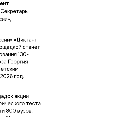
мент
л Секретарь
сии»,
ссии» «Диктант
лощадкой станет
ования 130-
за Георгия
ветским
2026 год.
щадок акции
орического теста
ти 800 вузов.