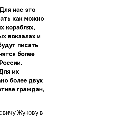
 Для нас это
кать как можно
х кораблях,
ых вокзалах и
будут писать
нятся более
России.
Для их
ано более двух
ативе граждан,
овичу Жукову в