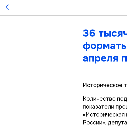
36 тысяч
форматы
апреля 
Историческое т
Количество под
показатели про
«Историческая 
России», депут