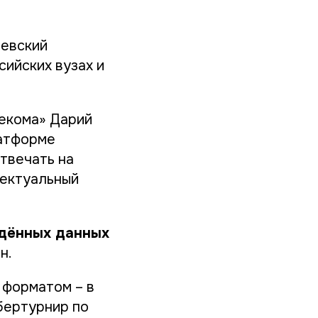
левский
сийских вузах и
екома» Дарий
латформе
твечать на
лектуальный
ждённых данных
н.
 форматом – в
бертурнир по