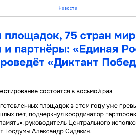
Новости
 площадок, 75 стран мир
 и партнёры: «Единая Ро
проведёт «Диктант Побе
естирование состоится в восьмой раз.
готовленных площадок в этом году уже прев
шлых лет, подчеркнул координатор партпрое
память», руководитель Центрального исполк
ат Госдумы Александр Сидякин.