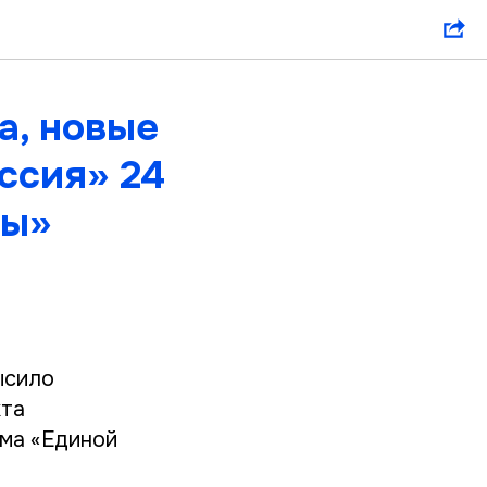
а, новые
ссия» 24
ды»
ысило
кта
ома «Единой