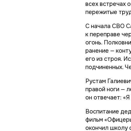
всех встречах о
пережитые труд
С начала СВО С
к переправе че
огонь. Полковни
ранение — конт
его из строя. И
подчиненных. Ч
Рустам Галиеви
правой ноги — л
он отвечает: «Я
Воспитание дед
фильм «Офицеры
окончил школу 