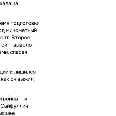
кала на
ремя подготовки
под минометный
ронт. Второе
тей — вывело
ами, спасая
аций и лишился
 как он выжил,
 войны — и
у Сайфуллин
высшее