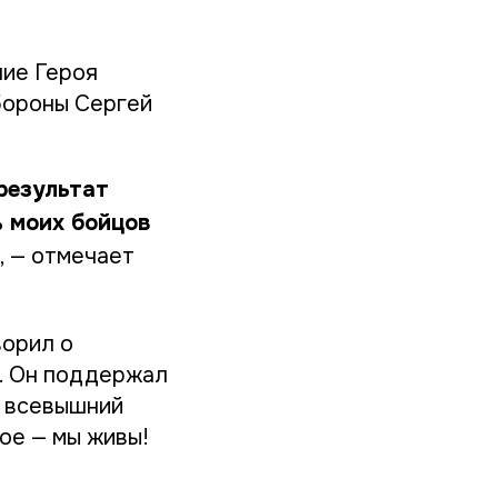
ние Героя
бороны Сергей
 результат
% моих бойцов
, — отмечает
ворил о
е. Он поддержал
з всевышний
ное — мы живы!