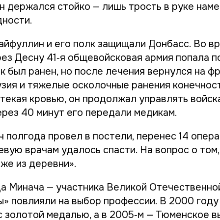
н держался стойко — лишь трость в руке наме
ности.
айфуллин и его полк защищали Донбасс. Во в
рез Десну 41‑я общевойсковая армия попала 
к был ранен, но после лечения вернулся на ф
узия и тяжелые осколочные ранения конечнос
стекая кровью, он продолжал управлять войск
ерез 40 минут его передали медикам.
ч полгода провел в постели, перенес 14 опер
евую врачам удалось спасти. На вопрос о том,
 же из деревни».
а Минача — участника Великой Отечественной
» повлияли на выбор профессии. В 2000 год
с золотой медалью, а в 2005‑м — Тюменское 