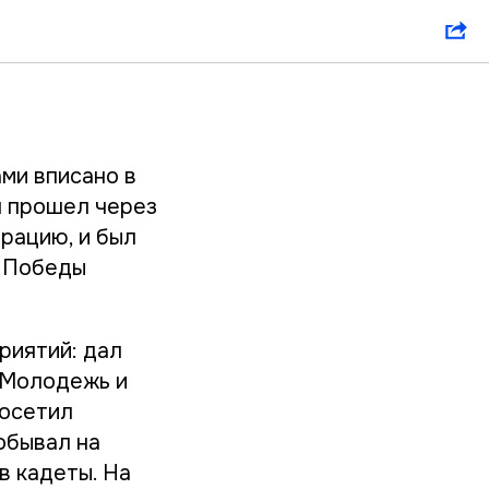
, крепче
ми вписано в
н прошел через
ерацию, и был
я Победы
риятий: дал
 «Молодежь и
посетил
обывал на
в кадеты. На