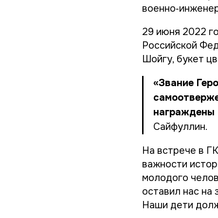
военно‑инженер
29 июня 2022 г
Российской Фед
Шойгу, букет ц
«Звание Геро
самоотверже
награждены 
Сайфуллин.
На встрече в Г
важности истор
молодого челов
оставил нас на 
Наши дети долж