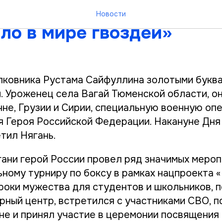
бы делать из этих людей
Новости
ло в мире гвоздей»
лковника Рустама Сайфуллина золотыми буква
. Уроженец села Вагай Тюменской области, о
чне, Грузии и Сирии, специальную военную оп
я Героя Российской Федерации. Накануне Дн
тил Нягань.
гани герой России провел ряд значимых мероп
ьному турниру по боксу в рамках нацпроекта
Уроки мужества для студентов и школьников, 
рный центр, встретился с участниками СВО, п
не и принял участие в церемонии посвящения 