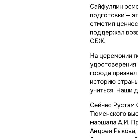
Сайфуллин осмо
подготовки — э
отметил ценнос
поддержал возв
ОБЖ.
На церемонии п
удостоверения 
города призвал
историю страны
учиться. Наши д
Сейчас Рустам 
Тюменского выс
маршала А.И. П
Андрея Рыкова,