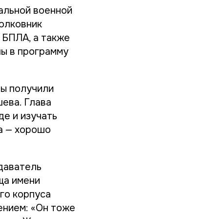
альной военной
Полковник
 БПЛА, а также
ы в программу
лы получили
ева. Глава
де и изучать
а — хорошо
даватель
ща имени
го корпуса
ением: «Он тоже