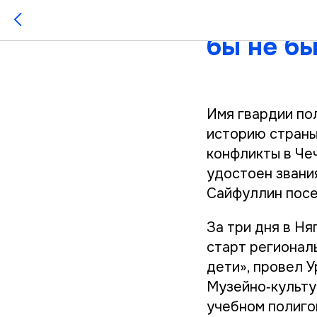
«Гвозди 
бы не бы
Имя гвардии по
историю страны
конфликты в Че
удостоен звани
Сайфуллин посе
За три дня в Ня
старт регионал
дети», провел 
Музейно‑культу
учебном полиго