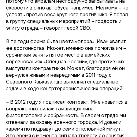
потому что амбалам несподручно запрыгивать на
скорости в окно автобуса, например. Мелкому – не
устоять против веса крупного противника. Я попал
в группу специальных мероприятий – гордость и
элиту отряда, – говорит герой СВО.
В те годы форма была цвета «флора», Иван хвалит
ее достоинства. Может, именно она помогла им –
срочникам занять пятое место в армейских
соревнованиях «Спецназ России», где против них
выступали контрактники. Может, благодаря ей он
вернулся живым и невредимым в 2011 году с
Северного Кавказа, где выполнял специальные
задачи в ходе контртеррористических операций.
– В 2012 году я подписал контракт. Мне нравится в
вооруженных силах: там дисциплина,
физподготовка и собранность. В своем отряде мы
отвечали за охрану военного городка. И довели
«время по подрыву» до семи с половиной минут.
Это время с момента сигнала тревоги до занятия