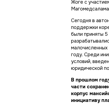
Жоге с участие
Магомедсалама 
Сегодня в авто
поддержки коре
были приняты 5
разрабатывалис
малочисленных 
году. Среди ин
условий, введе
юридической п
В прошлом год
части сохране
корпус мансийс
инициативу пл