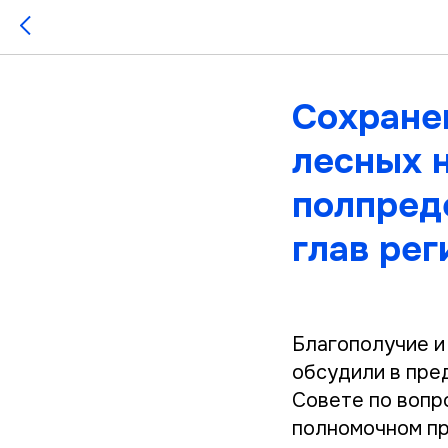
Сохране
лесных 
полпред
глав рег
Благополучие и
обсудили в пре
Совете по вопр
полномочном п