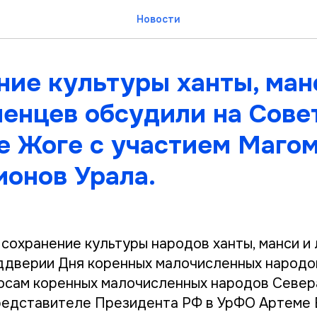
Новости
ние культуры ханты, ман
ненцев обсудили на Сове
е Жоге с участием Маго
ионов Урала.
 сохранение культуры народов ханты, манси и
ддверии Дня коренных малочисленных народо
осам коренных малочисленных народов Севера
редставителе Президента РФ в УрФО Артеме