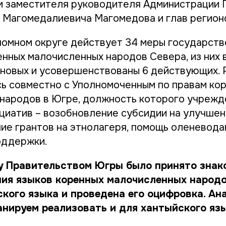
м заместителя руководителя Администрации
Магомедалиевича Магомедова и глав регионо
номном округе действует 34 меры государст
нных малочисленных народов Севера, из них 
 новых и усовершенствованы 6 действующих.
ь совместно с Уполномоченным по правам ко
народов в Югре, должность которого учрежд
ициатив – возобновление субсидии на улучше
ние грантов на этнолагеря, помощь оленевод
оддержки.
у Правительством Югры было принято знак
ния языков коренных малочисленных народо
кого языка и проведена его оцифровка. Ан
анируем реализовать и для хантыйского язы