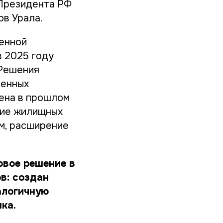
 Президента РФ
в Урала.
венной
в 2025 году
 Решения
ренных
ена в прошлом
ние жилищных
ам, расширение
овое решение в
в: создан
алогичную
ка.