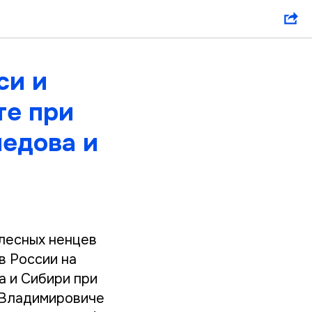
си и
те при
медова и
 лесных ненцев
в России на
 и Сибири при
 Владимировиче