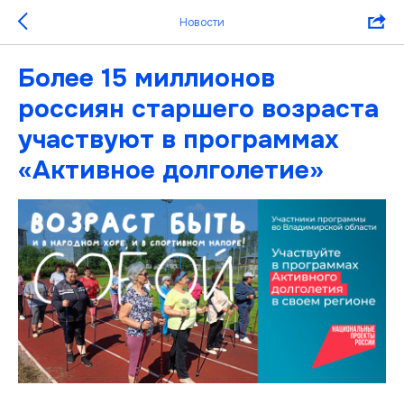
Новости
Более 15 миллионов
россиян старшего возраста
участвуют в программах
«Активное долголетие»