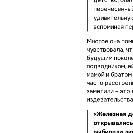
детство, опа
перенесенный
удивительную
вспоминая пе
Многое она пом
чувствовала, ч
будущим поколе
подводником, ей
мамой и братом
часто расстрел
заметили – это 
издевательства
«Железная д
открывались
выбирали люд