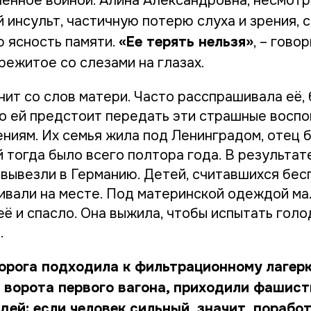
ленное войной. Алина Александровна, несмотр
 инсульт, частичную потерю слуха и зрения, 
 ясность памяти.
«Ее терять нельзя»
, – говор
режитое со слезами на глазах.
нит со слов матери. Часто расспрашивала её,
то ей предстоит передать эти страшные восп
ниям. Их семья жила под Ленинградом, отец 
 тогда было всего полтора года. В результат
 вывезли в Германию. Детей, считавшихся бес
ивали на месте. Под материнской одеждой м
её и спасло. Она выжила, чтобы испытать голо
.
орога подходила к фильтрационному лагерю
 ворота первого вагона, приходили фашист
ей: если человек сильный, значит, поработ