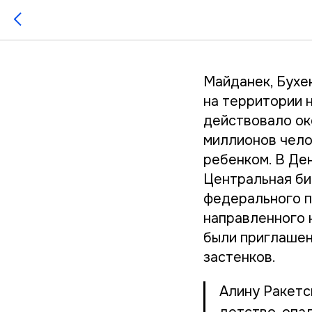
«Мы при
Майданек, Бухе
на территории 
действовало ок
миллионов чело
ребенком. В Де
Центральная би
федерального п
направленного 
были приглашен
застенков.
Алину Ракетс