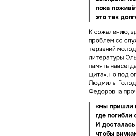
пока поживё
это так долг
К сожалению, з
проблем со слу
терзаний моло
литературы Оль
память навсегд
щита», но под 
Людмилы Голодя
Федоровна проч
«мы пришли 
где погибли 
И досталась
чтобы внукам