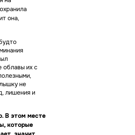
я на
сохранила
ит она,
 будто
оминания
был
е облавы их с
полезными,
алышку не
д, лишения и
. В этом месте
ы, которые
ает, значит,