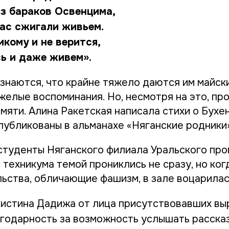
з бараков Освенцима,
нас сжигали живьем.
икому и не верится,
сь и даже живем».
изнаются, что крайне тяжело даются им майск
яжелые воспоминания. Но, несмотря на это, п
мяти. Алина Ракетская написала стихи о Бухе
публикованы в альманахе «Няганские родники
туденты Няганского филиала Уральского пр
техникума темой прониклись не сразу, но ког
ьства, обличающие фашизм, в зале воцарилас
истина Дадижа от лица присутствовавших вы
годарность за возможность услышать рассказ