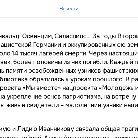
шли из распятого детств
Новости
нвальд, Освенцим, Саласпилс… За годы Второ
нацистской Германии и оккупированных ею зе
оло 14 тысяч лагерей смерти. Через настоящи
век, более половины из них погибли. Каждый 
нь памяти освобожденных узников фашистски
блиотека обратилась к урокам прошлого. В р
роекта «Мы вместе» нацпроекта «Молодежь и
на укрепление основ патриотизма, на встреч
ы живые свидетели – малолетние узники наци
кую и Лидию Иванникову связала общая траги