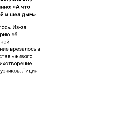
нно: «А что
ей и шел дым»
.
ось. Из-за
орию её
нной
ние врезалось в
естве «живого
тихотворение
узников, Лидия