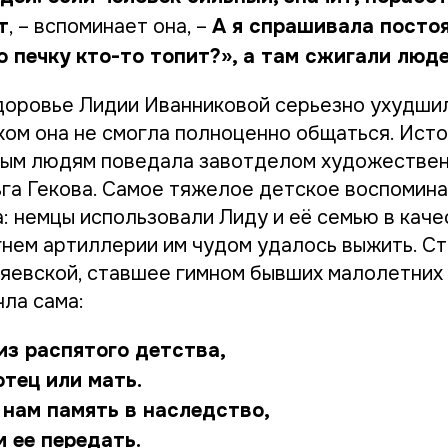
т
, – вспоминает она, –
А я спрашивала постоя
о печку кто-то топит?», а там сжигали люд
доровье Лидии Иванниковой серьезно ухудшил
хом она не смогла полноценно общаться. Ист
дым людям поведала завотделом художестве
га Гекова. Самое тяжелое детское воспомина
а: немцы использовали Лиду и её семью в кач
огнем артиллерии им чудом удалось выжить. С
евской, ставшее гимном бывших малолетних 
ла сама:
из распятого детства,
отец или мать.
 нам память в наследство,
 ее передать.