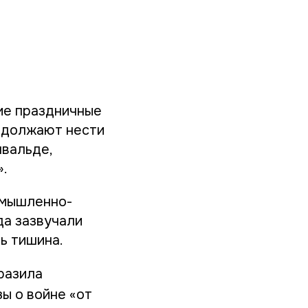
ие праздничные
родолжают нести
нвальде,
».
омышленно-
да зазвучали
ь тишина.
разила
ы о войне «от