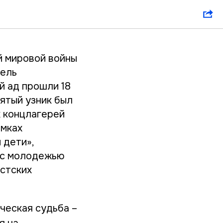
а»
й мировой войны
мель
й ад прошли 18
пятый узник был
х концлагерей
амках
 дети»,
у с молодежью
стских
ческая судьба –