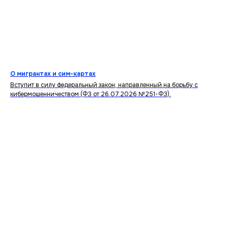
О мигрантах и сим-картах
Вступит в силу федеральный закон, направленный на борьбу с
кибермошенничеством (ФЗ от 26.07.2026 №251-ФЗ).