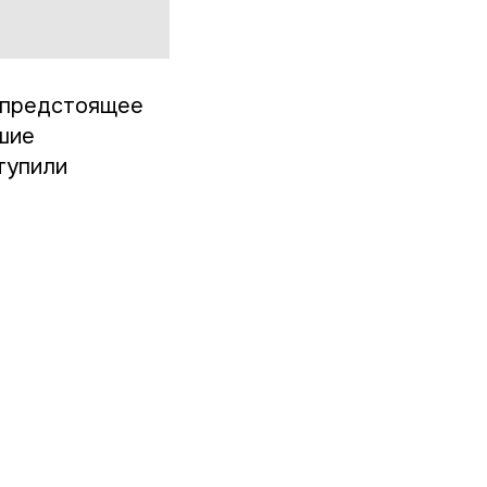
и предстоящее
шие
тупили