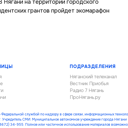
В Нягани на территории городского
идентских грантов пройдет экомарафон
НИЦЫ
ПОДРАЗДЕЛЕНИЯ
я
Няганский телеканал
ие
Вестник Приобья
ти
Радио 7 Нягань
ачи
ПроНягань.ру
 Федеральной службой по надзору в сфере связи, информационных технол
. Учредитель СМИ: Муниципальное автономное учреждение города Нягани
(34672) 34-955. Полное или частичное использование материалов возможно 